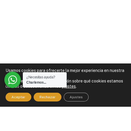
Usamos cookies para ofrecerte la mejor experiencia en nuestra
web.
¿Necesitas ayuda?
Puedes encontrar más información sobre qué cookies estamos
Charlemos...
usando o desactivarlas en los
ajustes
.
Aceptar
Rechazar
Ajustes
Acompañamos a personas y negocios a tomar mejores