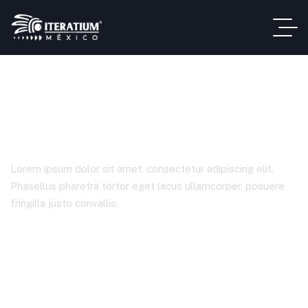
Analysis
Lorem ipsum dolor sit amet, consectetur adipiscing elit.
Phasellus pharetra tortor eget lacus ullamcorper, posuere
fringilla justo convallis.
Home
Etiquetas Del Producto
Analysis