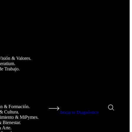
Visión & Valores.
teratium.
de Trabajo.
n & Formación.
& Cultura.
Inicia tu Diagnóstico
imiento & MiPymes.
& Bienestar.
 Arte.