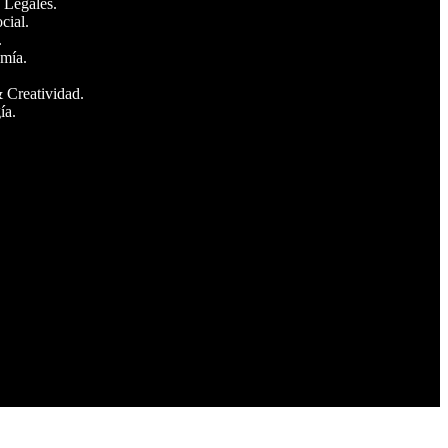
 Legales.
cial.
.
mía.
 Creatividad.
ía.