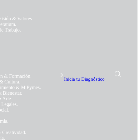
Visión & Valores.
teratium.
de Trabajo.
n & Formación.
Inicia tu Diagnóstico
& Cultura.
imiento & MiPymes.
& Bienestar.
 Arte.
 Legales.
cial.
.
mía.
 Creatividad.
ía.