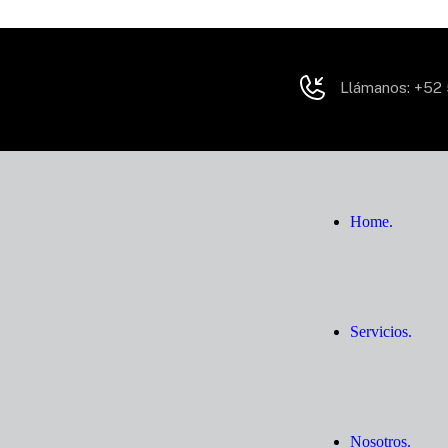
Llámanos:
+52 
Home.
Servicios.
Nosotros.