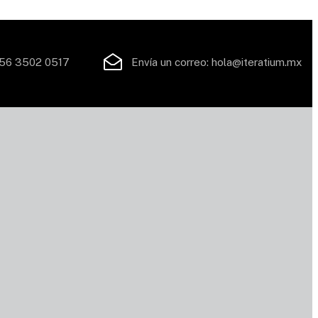
56 3502 0517
Envía un correo:
hola@iteratium.mx