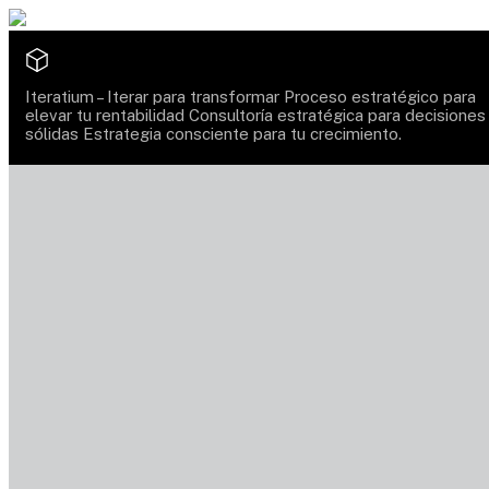
Iteratium –
Iterar para transformar
Proceso estratégico para
elevar tu rentabilidad
Consultoría estratégica para decisiones
sólidas
Estrategia consciente para tu crecimiento.