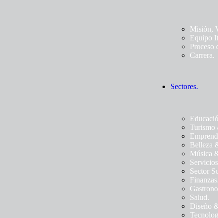
Misión, 
Equipo I
Proceso 
Carrera.
Sectores.
Educació
Turismo 
Emprend
Belleza 
Música &
Servicios
Sector So
Finanzas
Gastrono
Salud.
Diseño &
Tecnolog