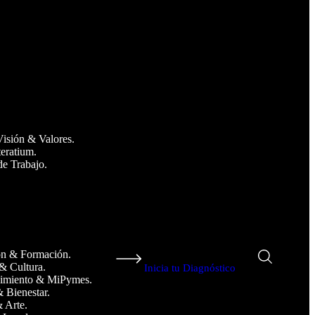
Visión & Valores.
teratium.
de Trabajo.
n & Formación.
& Cultura.
Inicia tu Diagnóstico
imiento & MiPymes.
& Bienestar.
 Arte.