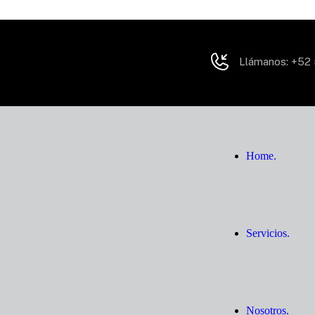
Llámanos:
+52 
Home.
Servicios.
Nosotros.