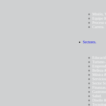
Misión, 
Equipo I
Proceso 
Carrera.
Sectores.
Educació
Turismo 
Emprend
Belleza 
Música &
Servicios
Sector So
Finanzas
Gastrono
Salud.
Diseño &
Tecnolog