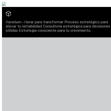
Iteratium –
Iterar para transformar
Proceso estratégico para
elevar tu rentabilidad
Consultoría estratégica para decisiones
sólidas
Estrategia consciente para tu crecimiento.