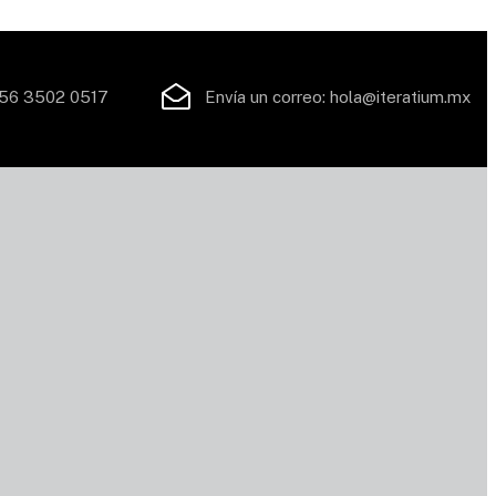
56 3502 0517
Envía un correo:
hola@iteratium.mx