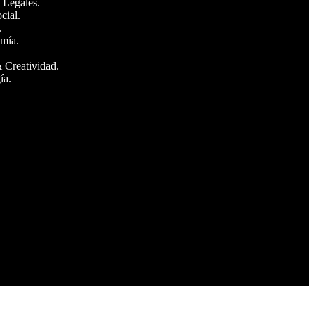
 Legales.
cial.
.
mía.
 Creatividad.
ía.