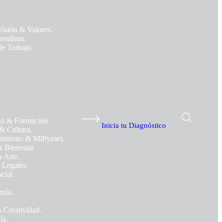
Visión & Valores.
teratium.
de Trabajo.
n & Formación.
Inicia tu Diagnóstico
& Cultura.
imiento & MiPymes.
& Bienestar.
 Arte.
 Legales.
cial.
.
mía.
 Creatividad.
ía.